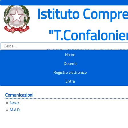
Istituto Compre
"T.Confalonie
Scuole: – Secondaria 1° grado "Confal
Home
Docenti
Registro elettronico
Entra
Comunicazioni
News
M.A.D.