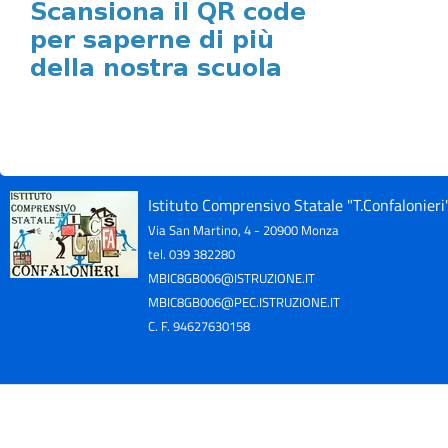
Istituto Comprensivo Statale "T.Confalonier
Via San Martino, 4 - 20900 Monza
tel. 039 382280
MBIC8GB006@ISTRUZIONE.IT
MBIC8GB006@PEC.ISTRUZIONE.IT
C. F. 94627630158