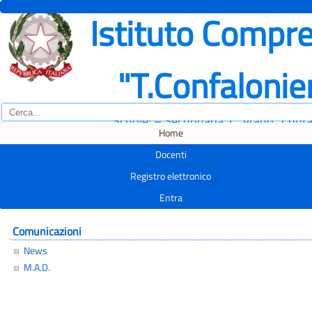
Istituto Compre
"T.Confalonie
Scuole: – Secondaria 1° grado "Confal
Home
Docenti
Registro elettronico
Entra
Comunicazioni
News
M.A.D.