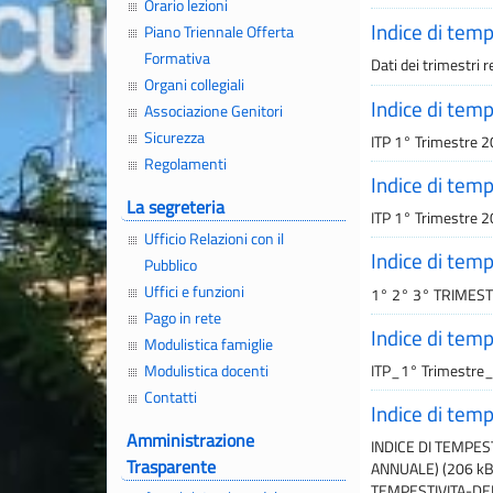
Orario lezioni
Indice di tem
Piano Triennale Offerta
Formativa
Dati dei trimestri 
Organi collegiali
Indice di tem
Associazione Genitori
Sicurezza
ITP 1° Trimestre 
Regolamenti
Indice di tem
La segreteria
ITP 1° Trimestre 
Ufficio Relazioni con il
Indice di tem
Pubblico
Uffici e funzioni
1° 2° 3° TRIMES
Pago in rete
Indice di tem
Modulistica famiglie
Modulistica docenti
ITP_1° Trimestre_
Contatti
Indice di tem
Amministrazione
INDICE DI TEMPEST
Trasparente
ANNUALE) (206 kB
TEMPESTIVITA-DEI