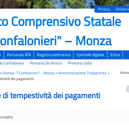
Privacy
Glossari
uto Comprensivo Statale
Confalonieri" – Monza
ondaria 1° grado "Confalonieri" – Primaria "De Amicis" – Pr
i
Personale ATA
Registro elettronico
Sportello digitale
Entra
o Confalonieri
Primaria De Amicis
Primaria Volta
Ultima
o Statale "T.Confalonieri" - Monza
>
Amministrazione Trasparente
>
stività dei pagamenti
e di tempestività dei pagamenti
ormativi