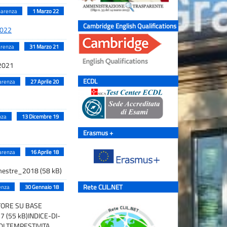
parenza
1 Marzo 22
Cambridge English Qualifications
2022
arenza
31 Marzo 21
 2021
ECDL
arenza
27 Aprile 20
nza
13 Dicembre 19
Erasmus +
arenza
16 Aprile 18
mestre_2018 (58 kB)
Rete CLIL.NET
enza
30 Gennaio 18
ATORE SU BASE
 (55 kB)INDICE-DI-
DI TEMPESTIVITA